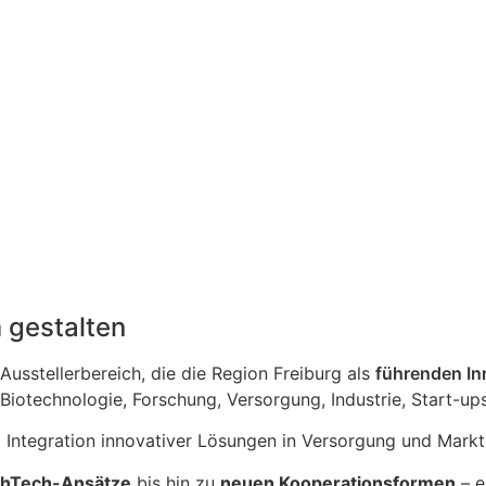
 gestalten
Ausstellerbereich, die die Region Freiburg als
führenden I
iotechnologie, Forschung, Versorgung, Industrie, Start-ups 
 Integration innovativer Lösungen in Versorgung und Markt
lthTech-Ansätze
bis hin zu
neuen Kooperationsformen
– e