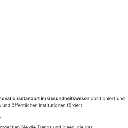
nnovationsstandort im Gesundheitswesen
positioniert und
und öffentlichen Institutionen fördert.
.
ntdecken Sie die Trends und Ideen, die das